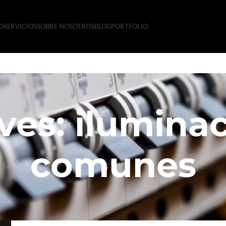
IO
SERVICIOS
SOBRE NOSOTROS
BLOG
PORTFOLIO
ves: ilumina
comunes